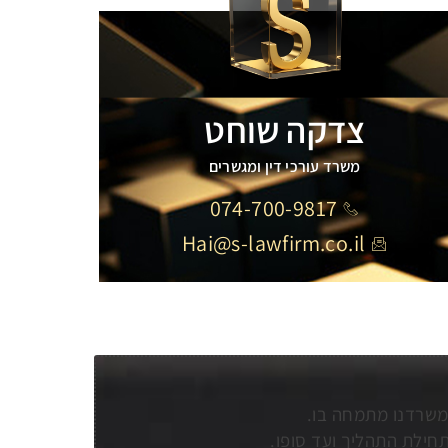
צדקה שוחט
משרד עורכי דין ומגשרים
074-700-9817
Hai@s-lawfirm.co.il
שמשרדנו מתמחה בו.
תחילת התהליך ועד סופו.