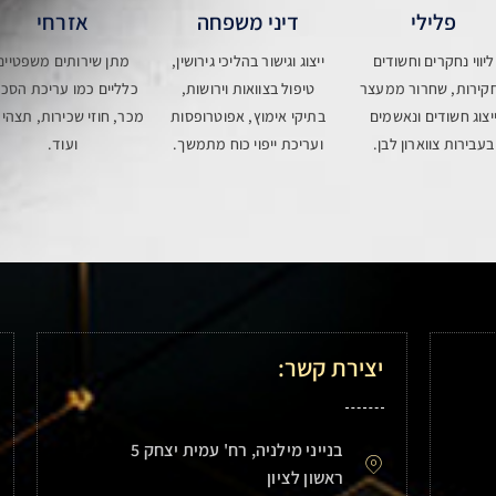
פלילי
דיני משפחה
אזרחי
ליווי נחקרים וחשודים
ייצוג וגישור בהליכי גירושין,
מתן שירותים משפטיים
קירות, שחרור ממעצר
טיפול בצוואות וירושות,
כלליים כמו עריכת הסכמ
יצוג חשודים ונאשמים
בתיקי אימוץ, אפוטרופסות
מכר, חוזי שכירות, תצהיר
בעבירות צווארון לבן.
ועריכת ייפוי כוח מתמשך.
ועוד.
יצירת קשר:
בנייני מילניה, רח' עמית יצחק 5
ראשון לציון