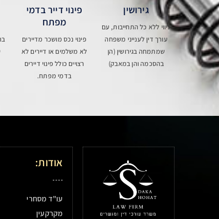
גירושין
פינוי דייר בדמי
מפתח
ליווי ללא כל התחייבות, עם
עורך דין לענייני משפחה
פינוי נכס מושכר מדיירים
בח
שמתמחה בגירושין (הן
לא משלמים או דיירים לא
י
בהסכמה והן במאבק)
רצויים כולל פינוי דיירים
בדמי מפתח.
אודות:
עו"ד מסחרי
מקרקעין