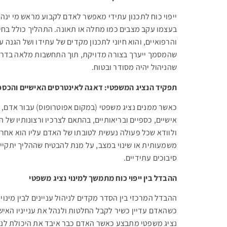
ייפוי כוח לתכנון עתידי מאפשר לאדם לקבוע מראש מי ינה
בעצמו עקב מצבים כמו מחלה או תאונה. התהליך כולל בחירת
והרפואיים, והוא חיוני לתכנון מקדים של עתידו ושל הגנה על
שהמסמך ייערך בצורה מדויקת, תוך התחשבות מלאה בדרישו
שהניהול יהיה מסודר ובטוח
.
תפקיד הנציג המשפטי: דאגה לאינטרסים האישיים והכספ
כאשר ממנים נציג משפטי (במקום אפוטרופוס) עבור אדם, ה
אישיים, כספיים ובריאותיים, בהתאם לצרכיו ורצונותיו של 
ולוודא שכל פעולה נעשית לטובתו של האדם עליו הוא אחרא
משמעותית או שינוי במצב, על מנת להבטיח שההליך יתקיים 
סיבוכים עתידיים
.
ההבדל בין ייפוי כוח מתמשך למינוי נציג משפטי
ההבדל המרכזי בין הסדר מקדים לניהול עניינים לבין מינו
כשהאדם עדיין כשיר לקבל החלטות ולנהל את ענייניו האישי
נציג משפטי מתבצע כאשר האדם כבר איבד את היכולת לנהל 