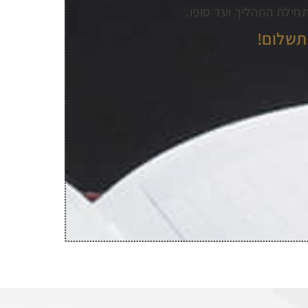
תחילת התהליך ועד סופו.
תשלום!