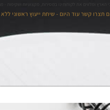
 הארץ ומלווים את לקוחותינו במסירות, מקצועיות ושקיפות - מ
 תצרו קשר עוד היום - שיחת ייעוץ ראשוני ללא 