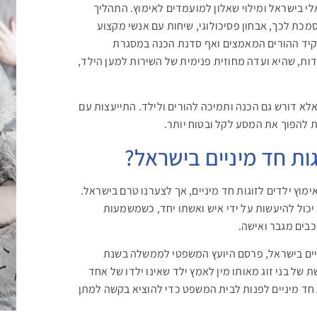
לי בישראל ומילוי שאלון למועמדים לאימוץ. התהליך
מכת לכך, אבחון פסיכולוגי, שיחות עם אנשי מקצוע
ד ההורים המאמצים ואף סדנת הכנה במסגרת
ות, שהיא ועדה מחוזית פנימית של השירות למען הילד,
 אלא דורש גם הכנה ותמיכה להורים ולילד. התייעצות עם
 להפוך את המסע לקל ובטוח יותר.
גות חד מיניים בישראל?
מוץ ילדים לזוגות חד מיניים, אך לצערנו טרם בישראל.
ם התשמ"א 1981, נכתב בסעיף 3 כי אימוץ יכול להיעשות על ידי איש ואשתו יחד, כשמשמעות
כבים מגבר ואישה.
מיניים בישראל, פרסם היועץ המשפטי לממשלה בשנת
שת של בני זוג מאותו מין לאמץ ילד שאינו ילדו של אחד
ת חד מיניים לפנות לבית המשפט כדי להוציא בקשה למתן