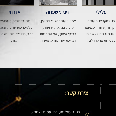
פלילי
דיני משפחה
אזרחי
ליווי נחקרים וחשודים
ייצוג וגישור בהליכי גירושין,
מתן שירותים משפטיים
קירות, שחרור ממעצר
טיפול בצוואות וירושות,
כלליים כמו עריכת הסכמ
יצוג חשודים ונאשמים
בתיקי אימוץ, אפוטרופסות
מכר, חוזי שכירות, תצהיר
בעבירות צווארון לבן.
ועריכת ייפוי כוח מתמשך.
ועוד.
יצירת קשר:
בנייני מילניה, רח' עמית יצחק 5