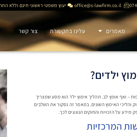
074
office@s-lawfirm.co.il
יעוץ משפטי ראשוני חינם וללא התחי
מאמרים
עלינו בתקשורת
צור קשר
וץ ילדים?
 – ואף אומץ לב. תהליך אימוץ ילד הוא מסע שמצריך
ק והליכי האימוץ השונים. במאמר זה נסקור את השלבים
 מידע על הזכויות והחוקים הנוגעים לכך.
שות המרכזיות