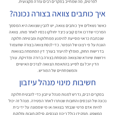
לפרטים, מה שמחייב במקרים רבים עזרה מקצועית
.
איך כותבים צוואה בצורה נכונה
?
כאשר נשאלים איך כותבים צוואה
,
יש להבין שצוואה היא המסמך
המרכזי שדרכו אדם קובע כיצד יחולקו נכסיו לאחר מותו. צוואה
שנכתבת כראוי מסייעת להימנע ממחלוקות ומבטיחה חלוקה
הוגנת על פי רצונו של הנפטר. כדי לנסח צוואה בצורה שתעמוד
בדרישות החוק, מומלץ להיעזר בעורך דין המתמחה בצוואות
וירושות שיוודא שהצוואה מנוסחת בצורה ברורה ומדויקת. עורך
הדין יוכל גם לסייע בהתאמת הצוואה לצרכים האישיים
והמשפחתיים של המוריש
.
חשיבות מינוי מנהל עיזבון
במקרים רבים, נדרש למנות מנהל עיזבון כדי להבטיח חלוקה
נכונה של הנכסים והחובות שנותרו לאחר הפטירה. מנהל זה יכול
להיות אדם פרטי שנבחר בצוואה או מי שממונה על ידי בית
המשפט. תפקידו כולל ריכוז הנכסים, סילוק חובות וחלוקת