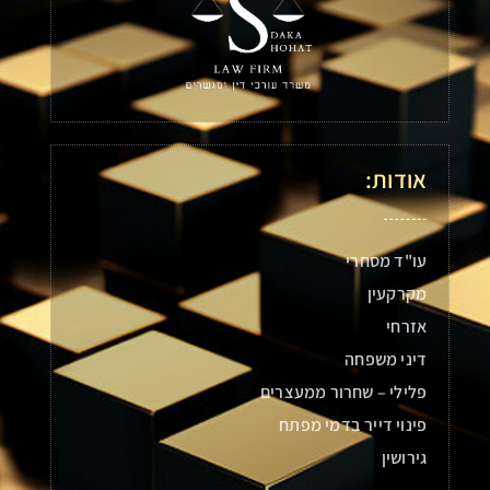
אודות:
עו"ד מסחרי
מקרקעין
אזרחי
דיני משפחה
פלילי – שחרור ממעצרים
פינוי דייר בדמי מפתח
גירושין