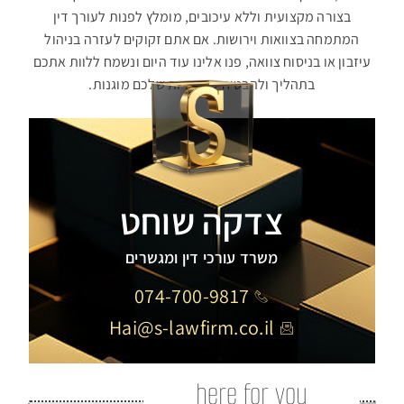
בצורה מקצועית וללא עיכובים, מומלץ לפנות לעורך דין
המתמחה בצוואות וירושות. אם אתם זקוקים לעזרה בניהול
עיזבון או בניסוח צוואה, פנו אלינו עוד היום ונשמח ללוות אתכם
בתהליך ולהבטיח שהזכויות שלכם מוגנות
.
צדקה שוחט
משרד עורכי דין ומגשרים
074-700-9817
Hai@s-lawfirm.co.il
here for you