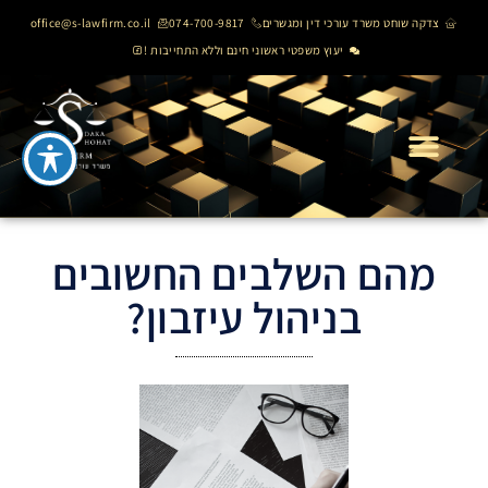
צדקה שוחט משרד עורכי דין ומגשרים
074-700-9817
office@s-lawfirm.co.il
יעוץ משפטי ראשוני חינם וללא התחייבות !
מהם השלבים החשובים
בניהול עיזבון?