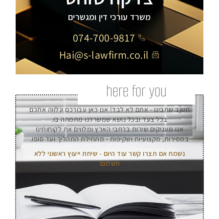
משרד עורכי דין ומגשרים
074-700-9817
Hai@s-lawfirm.co.il
here for you
חשוב שתבינו - אתם לא לבד! אנו כאן עבורכם ונלווה אתכם
בכל צעד ובכל נושא שמשרדנו מתמחה בו.
אנו מעניקים שירות ברחבי הארץ ומלווים את לקוחותינו
במסירות, מקצועיות ושקיפות - מתחילת התהליך ועד סופו.
נשמח אם תצרו קשר עוד היום - שיחת ייעוץ ראשוני ללא
תשלום!