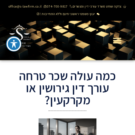
צדקה שוחט משרד עורכי דין ומגשרים
074-700-9817
office@s-lawfirm.co.il
יעוץ משפטי ראשוני חינם וללא התחייבות !
כמה עולה שכר טרחה
עורך דין גירושין או
מקרקעין?