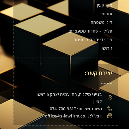
מקרקעין
אזרחי
דיני משפחה
פלילי – שחרור ממעצרים
פינוי דייר בדמי מפתח
גירושין
יצירת קשר:
בנייני מילניה, רח' עמית יצחק 5 ראשון
לציון
משרד ושירות: 074-700-9817
דוא"ל: office@s-lawfirm.co.il