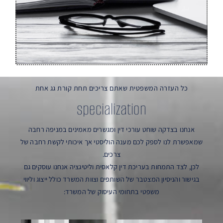
כל העזרה המשפטית שאתם צריכים תחת קורת גג אחת
specialization
אנחנו בצדקה שוחט עורכי דין ומגשרים מאמינים במניפה רחבה
שמאפשרת לנו לספק לכם מענה הוליסטי אך איכותי לקשת רחבה של
צרכים.
לכן, לצד התמחות בעריכת דין קלאסית וליטיגציה אנחנו עוסקים גם
בגישור והניסיון המצטבר של השותפים וצוות המשרד כולל ייצוג וליווי
משפטי בתחומי העיסוק של המשרד: