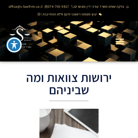
צדקה שוחט משרד עורכי דין ומגשרים
074-700-9817
office@s-lawfirm.co.il
יעוץ משפטי ראשוני חינם וללא התחייבות !
ירושות צוואות ומה
שביניהם