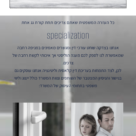
כל העזרה המשפטית שאתם צריכים תחת קורת גג אחת
specialization
אנחנו בצדקה שוחט עורכי דין ומגשרים מאמינים במניפה רחבה
שמאפשרת לנו לספק לכם מענה הוליסטי אך איכותי לקשת רחבה של
צרכים.
לכן, לצד התמחות בעריכת דין קלאסית וליטיגציה אנחנו עוסקים גם
בגישור והניסיון המצטבר של השותפים וצוות המשרד כולל ייצוג וליווי
משפטי בתחומי העיסוק של המשרד: