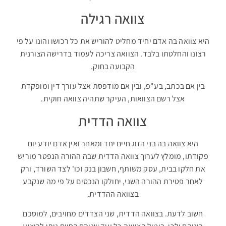
צוואה רגילה
היא צוואה בה אדם יחיד מחליט להוריש את כל רכושו והונו על פי
רצונו והחלטתו בלבד. הצוואה צריכה לעמוד בדרישה הצורנית
הקבועה בחוק.
בין אם בכתב, בע"פ, ובין אם מודפסת אצל עורך דין ומופקדת
אצל רשם הצוואות, העיקר שתהיה צוואה חוקית.
צוואה הדדית
היא צוואה בה בני הזוג חיים יחד ומאחר ואין אדם יודע יום
פקודתו, מומלץ לערוך צוואה הדדית שבה ההורה הנפטר מוריש
את חלקו בבית, עסק משותף, חשבון בנק וכו' לצד השורד, ורק
לאחר פטירת ההורה השני, יחולקו הנכסים על פי מה שנקבע
בצוואה ההדדית.
חשוב לדעת. בצוואה הדדית, שני הצדדים מחויבים, למוסכם