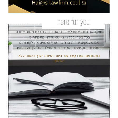
Hai@s-lawfirm.co.il
here for you
חשוב שתבינו - אתם לא לבד! אנו כאן עבורכם ונלווה אתכם
בכל צעד ובכל נושא שמשרדנו מתמחה בו.
אנו מעניקים שירות ברחבי הארץ ומלווים את לקוחותינו
במסירות, מקצועיות ושקיפות - מתחילת התהליך ועד סופו.
נשמח אם תצרו קשר עוד היום - שיחת ייעוץ ראשוני ללא
תשלום!