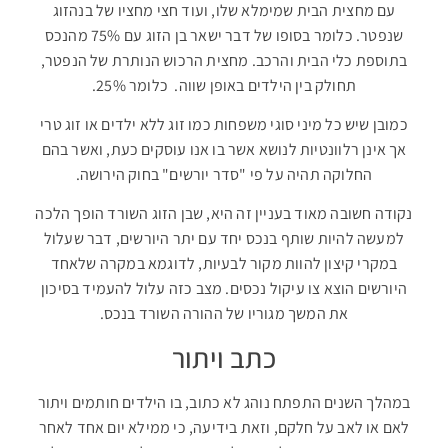
עם מחצית הבית שמימלא שלו, ועוד חצי מחציו של בנהזוג
שנפטר. כלומר בסופו של דבר ישאר בן הזוג עם 75% מהנכס
בתוספת כלי הבית והרכב. מחצית הרכוש הנותרת של הנפטר,
תחולק בין הילדים באופן שווה. כלומר 25%.
כמובן שיש כל מיני סוגי משפחות כמו זוג ללא ילדים או זוג טרי
אך אינן רלוונטיות לנושא אשר בו אנו עוסקים כעת, ואשר בהם
החלוקה תהיה על פי "סדר יורשים" בחוק הירושה.
נקודה חשובה מאוד בעניין זה היא, שבן הזוג השורד הופך הלכה
למעשה להיות שותף בנכס יחד עם יתר היורשים, דבר שעלול
במקרי קיצון להוות מקור לבעיות, לדוגמא במקרה שלאחד
היורשים הוצא צו עיקול נכסים. מצב כזה עלול להעמיד בסיכון
את המשך מגוריו של ההורה השורד בנכס.
כתב ויתור
במהלך השנים התפתח נוהג לא כתוב, בו הילדים חותמים ויתור
לאם או לאב על חלקם, וזאת בידיעה, כי ממילא יום אחד לאחר