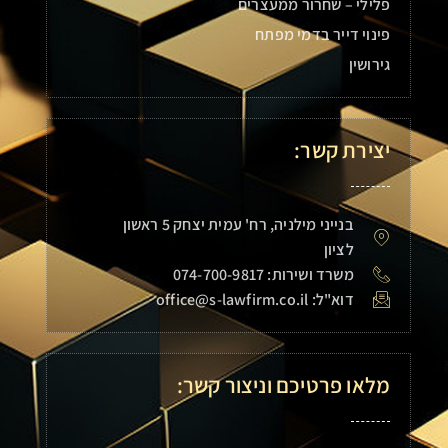
פלילי – שחרור ממעצרים
פינוי דייר בדמי מפתח
גירושין
יצירת קשר:
בנייני מילניה, רח' עמית יצחק 5 ראשון
לציון
משרד ושירות: 074-700-9817
דוא"ל: office@s-lawfirm.co.il
מלאו פרטיכם וניצור קשר: