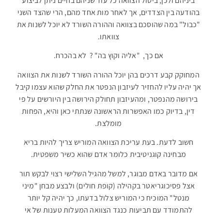
ביניהם ולכן, ביטול הצוואה כל עוד שניהם בחיים ניתן לביצוע
בהודעה בין הצדדים, אך לאחר מות אחד מהם, הרי שהצד השני
"כבול" במה שהוסכם בצוואה וההורה השורד לא יוכל לשנות את
צוואתו.
אם כך, "אליה וקוץ בה" ? לא בהכרח.
המחוקק קבע דרכים בהן יוכל ההורה השורד לשנות את הצוואה
אך יהיה עליו להחזיר לעיזבון הנפטר את החלק שהוא עצמו קיבל
בירושה מהנפטר, ומהעיזבון תחולק הירושה בין היורשים על פי
דין, בדיוק כמו האפשרות הראשונה שנתתי כאן והיא, הפחות
מומלצת.
חשוב לדעת. בעת עריכת הצוואה המוריש צריך להיות בריא
מבחינה קוגניטיבית כלומר אדם שהוא כשיר משפטית.
אם מדובר באדם מבוגר, למשל מהגיל השלישי רצוי לבקש תור
אצל פסיכוגריאטר בקהילה (קופת חולים) ולבצע מבחן "מיני
מנטל" המוכיח כי המוריש צלול בדעתו, כך יהיה קל יותר
להתמודד עם תביעות כנגד הצוואה המעלות טענות של אי