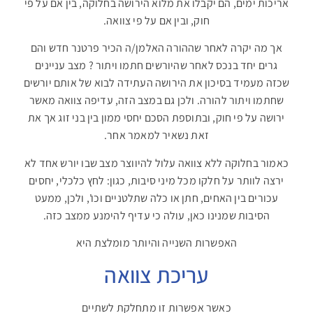
אריכות ימים, הם יקבלו את מלוא הירושה בחלוקה, בין אם על פי
חוק, ובין אם על פי צוואה.
אך מה יקרה לאחר שההורה האלמן/ה הכיר פרטנר חדש והם
גרים יחד בנכס לאחר שהיורשים חתמו ויתור ? מצב עניינים
שכזה מעמיד בסיכון את הירושה העתידה לבוא של אותם יורשים
שחתמו ויתור להורה. ולכן גם במצב הזה, עדיפה צוואה מאשר
ירושה על פי חוק, ובתוספת הסכם יחסי ממון בין בני זוג אך את
זאת נשאיר למאמר אחר.
כאמור בחלוקה ללא צוואה עלול להיווצר מצב שבו יורש אחד לא
ירצה לוותר על חלקו מכל מיני סיבות, כגון: לחץ כלכלי, יחסים
עכורים בין האחים, חתן או כלה שתלטניים וכו', ולכן, ממעט
הסיבות שמנינו כאן, עולה כי עדיף להימנע ממצב כזה.
האפשרות השנייה והיותר מומלצת היא
עריכת צוואה
כאשר אפשרות זו מתחלקת לשתיים