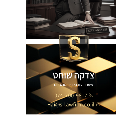
צדקה שוחט
משרד עורכי דין ומגשרים
074-700-9817
Hai@s-lawfirm.co.il