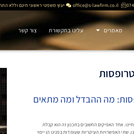
074
office@s-lawfirm.co.il
יעוץ משפטי ראשוני חינם וללא התחי
מאמרים
עלינו בתקשורת
צור קשר
טרופסות
פסות: מה ההבדל ומה מתאים
חיינו. אחד האפיקים החשובים בתכנון זה הוא קבלת
. שתי האפשרויות העיקריות שעומדות בפנינו הן ייפוי