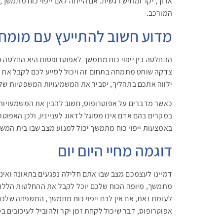
ארוך, יקר ומתיש רגשית. אם הייתה לאם ייפוי כוח מתמש
המורכב.
מדוע חשוב להתייעץ עם מומח
ההחלטה בין ייפוי כוח מתמשך לאפוטרופסות היא החלטה מו
צדקה שוחט מתמחה בתחום זה ויכול לסייע לכם לקבל את ה
ילווה אתכם בתהליך, יסביר את המשמעויות המשפטיות של 
כאשר מדברים על אפוטרופוס, חשוב להבין את המשמעויות 
במקרים בהם אדם אינו מסוגל לדאוג לענייניו, ולכן האפוט
באמצעות ייפוי כוח מתמשך יכול למנוע מצב שבו בית המשפ
דוגמה מחיי היום יום
דמיינו לעצמכם מצב שבו אתם חלילה נפגעים בתאונה ואינכם
מתמשך, מיופה הכוח שלכם יוכל לקבל את ההחלטות הללו
לעומת זאת, אם אין לכם ייפוי כוח מתמשך, המשפחה שלכ
אפוטרופוס, דבר שיכול לקחת זמן יקר ולהוביל לעיכובים בט