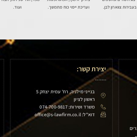
בעבירות צווארון לבן.
ועריכת ייפוי כוח מתמשך.
ועוד.
יצירת קשר:
בנייני מילניה, רח' עמית יצחק 5
ראשון לציון
משרד ושירות: 074-700-9817
דוא"ל: office@s-lawfirm.co.il
רים