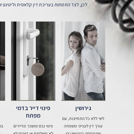
לכן, לצד התמחות בעריכת דין קלאסית וליטיגציה 
גירושין
פינוי דייר בדמי
מפתח
ליווי ללא כל התחייבות, עם
עורך דין לענייני משפחה
פינוי נכס מושכר מדיירים
בח
שמתמחה בגירושין (הן
לא משלמים או דיירים לא
י