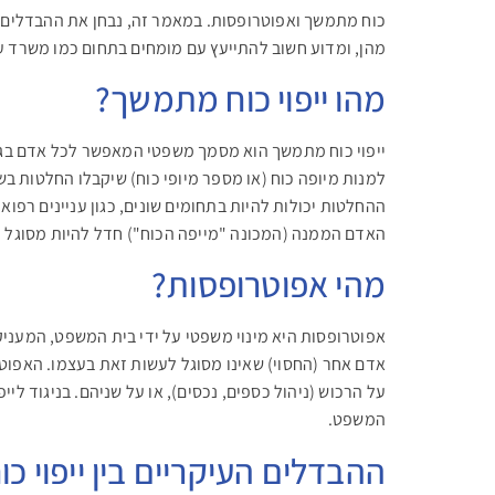
כוח מתמשך ואפוטרופסות. במאמר זה, נבחן את ההבדלים ב
מהן, ומדוע חשוב להתייעץ עם מומחים בתחום כמו משרד עו
מהו ייפוי כוח מתמשך?
ייפוי כוח מתמשך הוא מסמך משפטי המאפשר לכל אדם בגי
למנות מיופה כוח (או מספר מיופי כוח) שיקבלו החלטות ב
ההחלטות יכולות להיות בתחומים שונים, כגון עניינים רפוא
האדם הממנה (המכונה "מייפה הכוח") חדל להיות מסוגל 
מהי אפוטרופסות?
אפוטרופסות היא מינוי משפטי על ידי בית המשפט, המענ
אדם אחר (החסוי) שאינו מסוגל לעשות זאת בעצמו. האפוטרו
על הרכוש (ניהול כספים, נכסים), או על שניהם. בניגוד ל
המשפט.
ההבדלים העיקריים בין ייפוי 