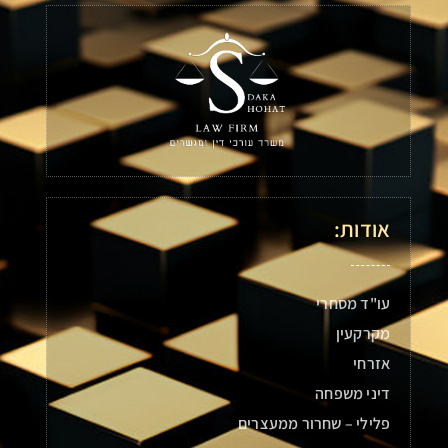
אודות:
עו"ד מסחרי
מקרקעין
אזרחי
דיני משפחה
פלילי – שחרור ממעצרים