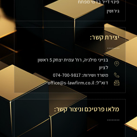
פינוי דייר בדמי מפתח
גירושין
יצירת קשר:
בנייני מילניה, רח' עמית יצחק 5 ראשון
לציון
משרד ושירות: 074-700-9817
דוא"ל: office@s-lawfirm.co.il
מלאו פרטיכם וניצור קשר: