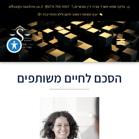
צדקה שוחט משרד עורכי דין ומגשרים
074-700-9817
office@s-lawfirm.co.il
יעוץ משפטי ראשוני חינם וללא התחייבות !
הסכם לחיים משותפים