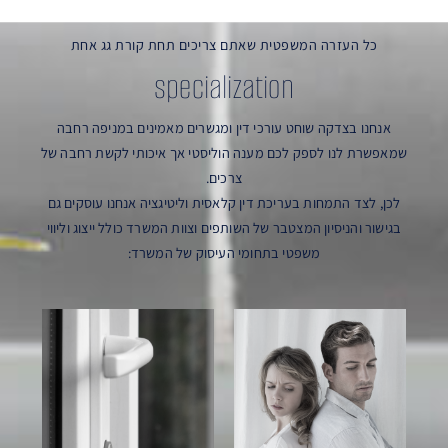
כל העזרה המשפטית שאתם צריכים תחת קורת גג אחת
specialization
אנחנו בצדקה שוחט עורכי דין ומגשרים מאמינים במניפה רחבה
שמאפשרת לנו לספק לכם מענה הוליסטי אך איכותי לקשת רחבה של
צרכים.
לכן, לצד התמחות בעריכת דין קלאסית וליטיגציה אנחנו עוסקים גם
בגישור והניסיון המצטבר של השותפים וצוות המשרד כולל ייצוג וליווי
משפטי בתחומי העיסוק של המשרד: