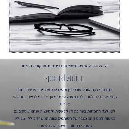
כל העזרה המשפטית שאתם צריכים תחת קורת גג אחת
specialization
אנחנו בצדקה שוחט עורכי דין ומגשרים מאמינים במניפה רחבה
שמאפשרת לנו לספק לכם מענה הוליסטי אך איכותי לקשת רחבה של
צרכים.
לכן, לצד התמחות בעריכת דין קלאסית וליטיגציה אנחנו עוסקים גם
בגישור והניסיון המצטבר של השותפים וצוות המשרד כולל ייצוג וליווי
משפטי בתחומי העיסוק של המשרד: