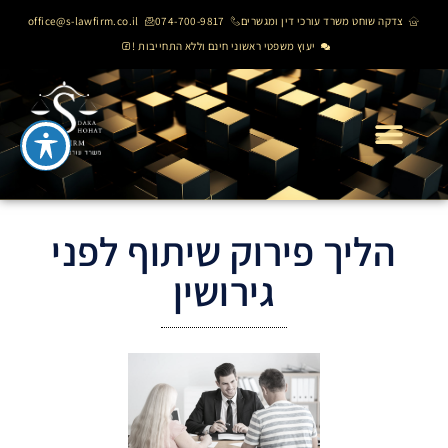
צדקה שוחט משרד עורכי דין ומגשרים
074-700-9817
office@s-lawfirm.co.il
יעוץ משפטי ראשוני חינם וללא התחייבות !
הליך פירוק שיתוף לפני
גירושין