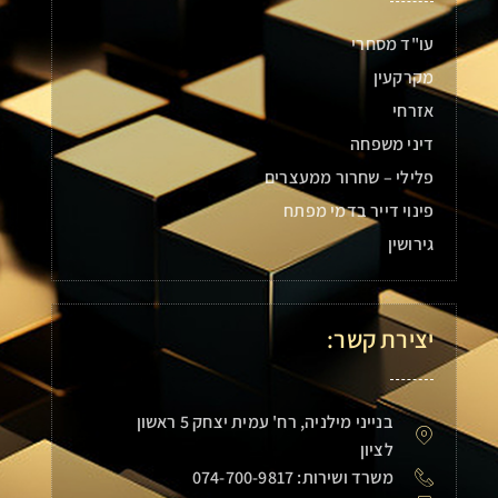
עו"ד מסחרי
מקרקעין
אזרחי
דיני משפחה
פלילי – שחרור ממעצרים
פינוי דייר בדמי מפתח
גירושין
יצירת קשר:
בנייני מילניה, רח' עמית יצחק 5 ראשון
לציון
משרד ושירות: 074-700-9817