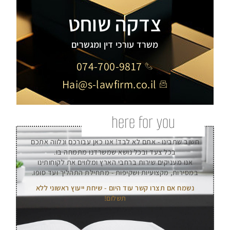
צדקה שוחט
משרד עורכי דין ומגשרים
074-700-9817
Hai@s-lawfirm.co.il
here for you
חשוב שתבינו - אתם לא לבד! אנו כאן עבורכם ונלווה אתכם
בכל צעד ובכל נושא שמשרדנו מתמחה בו.
אנו מעניקים שירות ברחבי הארץ ומלווים את לקוחותינו
במסירות, מקצועיות ושקיפות - מתחילת התהליך ועד סופו.
נשמח אם תצרו קשר עוד היום - שיחת ייעוץ ראשוני ללא
תשלום!